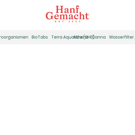
kroorganismen
BioTabs
Terra Aquatica (GHE)
Athena
Canna
Wasserfilter