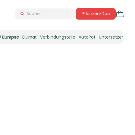
Pflanzen-Doc
 / Osmose
Pumpen
Blumat
Verbindungsteile
AutoPot
Untersetzer
Neu
Ne
N