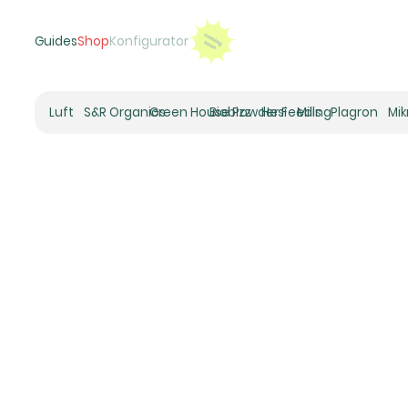
Guides
Shop
Konfigurator
Luft
S&R Organics
Green House Powder Feeding
Biobizz
Hesi
Mills
Plagron
Mi
Heizer
Schneckenhaus
Umluft-Ventilatoren
CO2
Rohrventilatoren
Zuluftfilter
Aktivkohlefilter
Luftbefeuchter
Klimaregelung
Luftentfeuchter