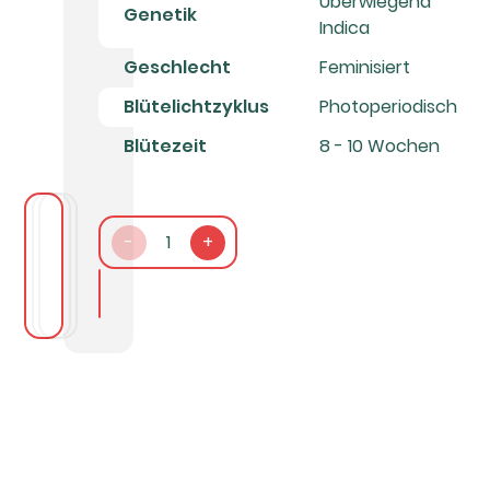
Überwiegend
Genetik
Indica
Geschlecht
Feminisiert
Blütelichtzyklus
Photoperiodisch
Blütezeit
8 - 10 Wochen
-
1
+
In den Warenkorb packen