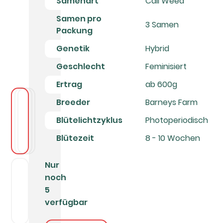
Samenart
Cali Weed
Samen pro
3 Samen
Packung
Genetik
Hybrid
Geschlecht
Feminisiert
Ertrag
ab 600g
Breeder
Barneys Farm
Blütelichtzyklus
Photoperiodisch
Blütezeit
8 - 10 Wochen
Nur
noch
5
verfügbar