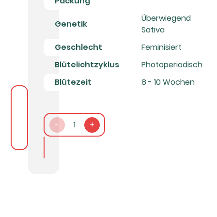
Packung
Überwiegend
Genetik
Sativa
Geschlecht
Feminisiert
Blütelichtzyklus
Photoperiodisch
Blütezeit
8 - 10 Wochen
-
1
+
In den Warenkorb packen