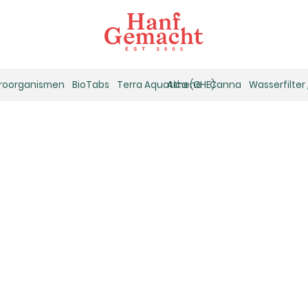
kroorganismen
BioTabs
Terra Aquatica (GHE)
Athena
Canna
Wasserfilter