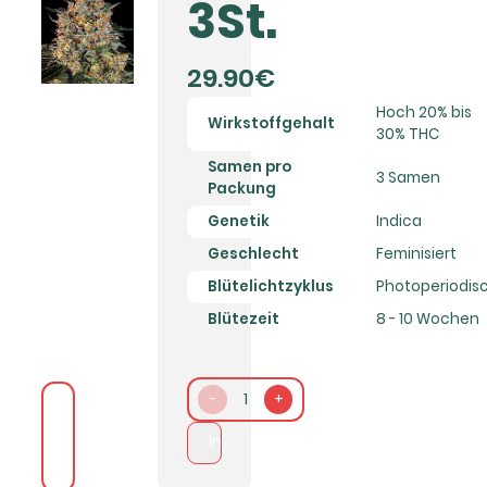
3St.
29.90€
Hoch 20% bis
Wirkstoffgehalt
30% THC
Samen pro
3 Samen
Packung
Genetik
Indica
Geschlecht
Feminisiert
Blütelichtzyklus
Photoperiodis
Blütezeit
8 - 10 Wochen
-
1
+
In den Warenkorb packen