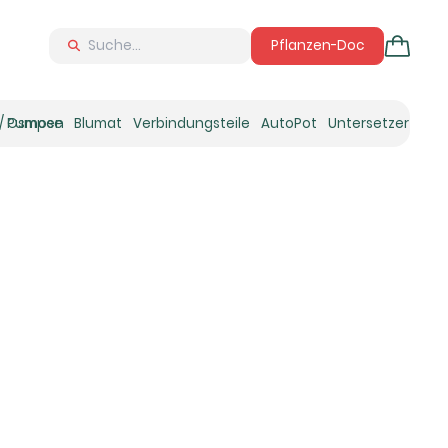
Pflanzen-Doc
 / Osmose
Pumpen
Blumat
Verbindungsteile
AutoPot
Untersetzer
Neu
Ne
N