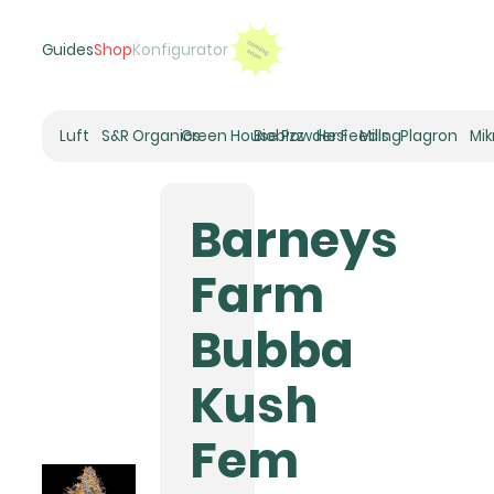
Guides
Shop
Konfigurator
Luft
S&R Organics
Green House Powder Feeding
Biobizz
Hesi
Mills
Plagron
Mi
Heizer
Schneckenhaus
Barneys
Umluft-Ventilatoren
CO2
Farm
Rohrventilatoren
Zuluftfilter
Bubba
Aktivkohlefilter
Luftbefeuchter
Kush
Klimaregelung
Luftentfeuchter
Fem