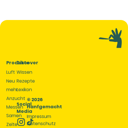
Produkte
Discover
Luft
Wissen
Neu
Rezepte
mehr
Lexikon
Anzucht
© 2026
Social
Hanfgemacht
Messen
Media
Samen
Impressum
Datenschutz
Zelte