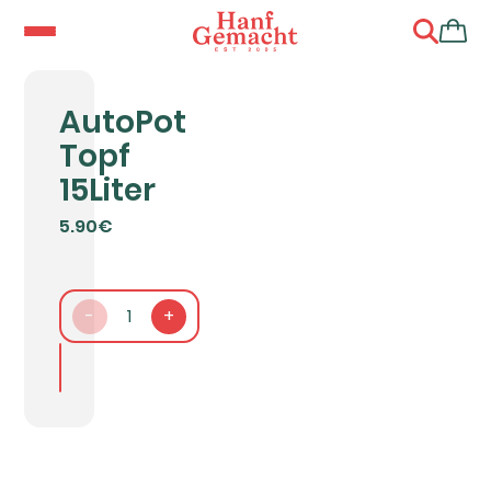
AutoPot
Topf
15Liter
5.90€
-
1
+
In den Warenkorb packen