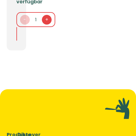
verfügbar
-
1
+
In den Warenkorb packen
Produkte
Discover