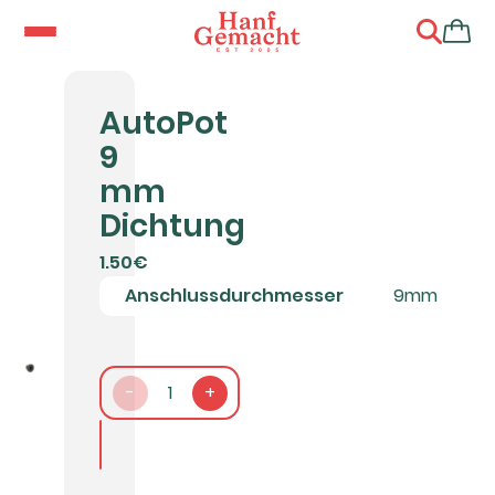
AutoPot
9
mm
Dichtung
1.50€
Anschlussdurchmesser
9mm
-
1
+
In den Warenkorb packen