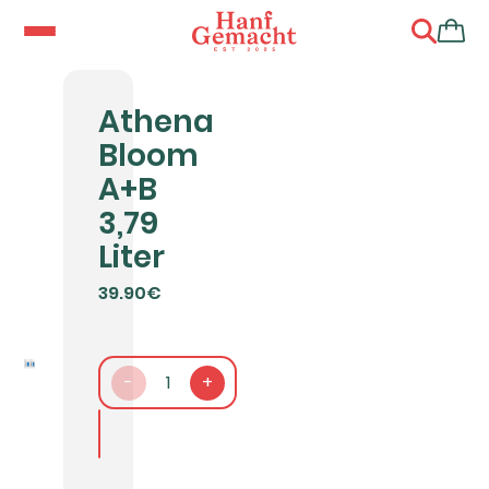
Athena
Bloom
A+B
3,79
Liter
39.90€
-
1
+
In den Warenkorb packen