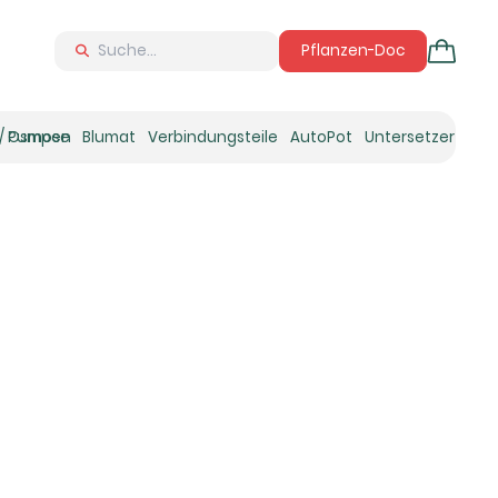
Pflanzen-Doc
 / Osmose
Pumpen
Blumat
Verbindungsteile
AutoPot
Untersetzer
Neu
Ne
N