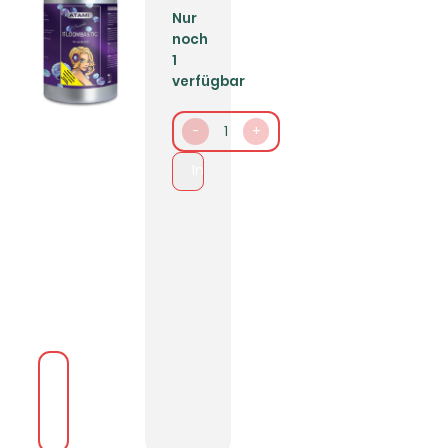
Nur
noch
1
verfügbar
-
1
+
In den Warenkorb packen