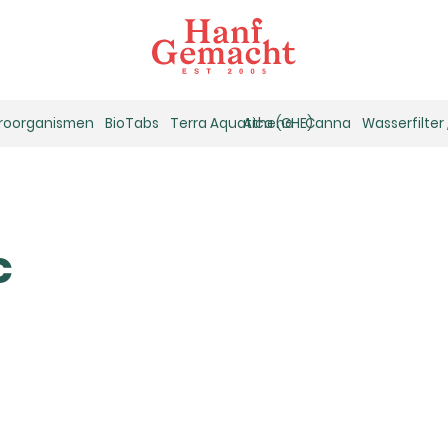
kroorganismen
BioTabs
Terra Aquatica (GHE)
Athena
Canna
Wasserfilter
c