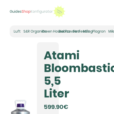
Guides
Shop
Konfigurator
Luft
S&R Organics
Green House Powder Feeding
Biobizz
Hesi
Mills
Plagron
Mi
Heizer
Schneckenhaus
Atami
Umluft-Ventilatoren
CO2
Bloombasti
Rohrventilatoren
Zuluftfilter
5,5
Aktivkohlefilter
Luftbefeuchter
Liter
Klimaregelung
Luftentfeuchter
599.90€