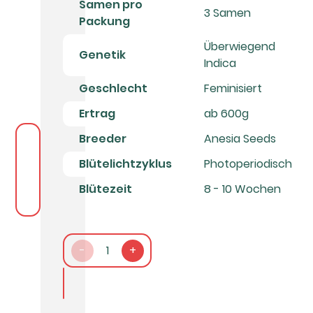
Samen pro
3 Samen
Packung
Überwiegend
Genetik
Indica
Geschlecht
Feminisiert
Ertrag
ab 600g
Breeder
Anesia Seeds
Blütelichtzyklus
Photoperiodisch
Blütezeit
8 - 10 Wochen
-
1
+
In den Warenkorb packen