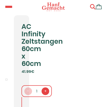
AC
Infinity
Zeltstangen
60cm
x
60cm
41.99€
-
1
+
In den Warenkorb packen