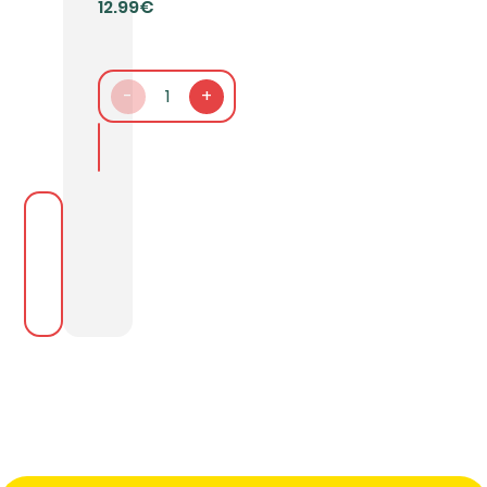
12.99€
-
1
+
In den Warenkorb packen