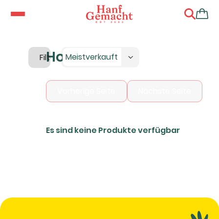
Homebox
Meistverkauft
Filter
Vorherige Seite
Nächste Seite
Es sind keine Produkte verfügbar