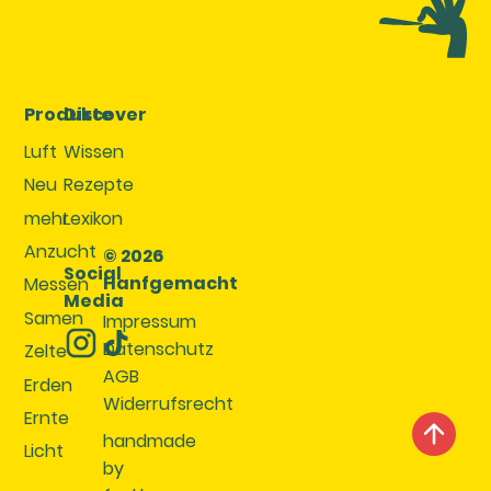
Produkte
Discover
Luft
Wissen
Neu
Rezepte
mehr
Lexikon
Anzucht
© 2026
Social
Hanfgemacht
Messen
Media
Samen
Impressum
Datenschutz
Zelte
AGB
Erden
Widerrufsrecht
Ernte
handmade
Licht
by